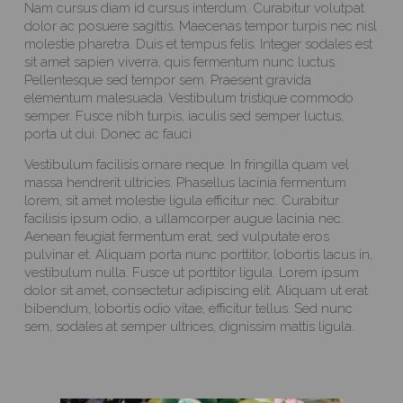
Nam cursus diam id cursus interdum. Curabitur volutpat
dolor ac posuere sagittis. Maecenas tempor turpis nec nisl
molestie pharetra. Duis et tempus felis. Integer sodales est
sit amet sapien viverra, quis fermentum nunc luctus.
Pellentesque sed tempor sem. Praesent gravida
elementum malesuada. Vestibulum tristique commodo
semper. Fusce nibh turpis, iaculis sed semper luctus,
porta ut dui. Donec ac fauci
Vestibulum facilisis ornare neque. In fringilla quam vel
massa hendrerit ultricies. Phasellus lacinia fermentum
lorem, sit amet molestie ligula efficitur nec. Curabitur
facilisis ipsum odio, a ullamcorper augue lacinia nec.
Aenean feugiat fermentum erat, sed vulputate eros
pulvinar et. Aliquam porta nunc porttitor, lobortis lacus in,
vestibulum nulla. Fusce ut porttitor ligula. Lorem ipsum
dolor sit amet, consectetur adipiscing elit. Aliquam ut erat
bibendum, lobortis odio vitae, efficitur tellus. Sed nunc
sem, sodales at semper ultrices, dignissim mattis ligula.