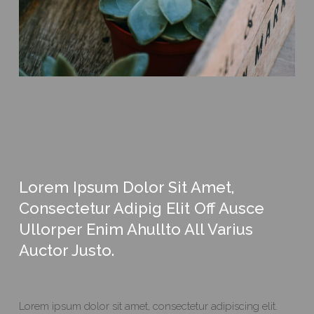
Lorem Ipsum Dolor Sit Amet,
Consectetur Adipig Elit Off Ausce
Ullorper Enim Ahullto All Varius
Auctor Justo.
Lorem ipsum dolor sit amet, consectetur adipiscing elit.