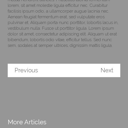
lorem, sit amet molestie ligula efficitur nec. Curabitur
facilisis ipsum odio, a ullamcorper augue lacinia nec.
Aenean feugiat fermentum erat, sed vulputate eros
pulvinar et. Aliquam porta nunc porttitor, lobortis lacus in,
vestibulum nulla. Fusce ut porttitor ligula. Lorem ipsum
dolor sit amet, consectetur adipiscing elit. Aliquam ut erat
bibendum, lobortis odio vitae, efficitur tellus. Sed nunc
sem, sodales at semper ultrices, dignissim mattis ligula.
Previous
Next
More Articles