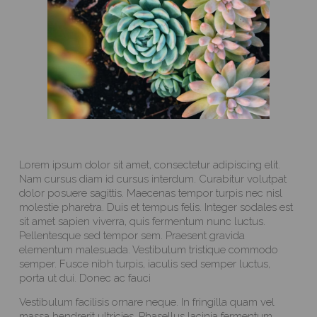
Lorem ipsum dolor sit amet, consectetur adipiscing elit.
Nam cursus diam id cursus interdum. Curabitur volutpat
dolor posuere sagittis. Maecenas tempor turpis nec nisl
molestie pharetra. Duis et tempus felis. Integer sodales est
sit amet sapien viverra, quis fermentum nunc luctus.
Pellentesque sed tempor sem. Praesent gravida
elementum malesuada. Vestibulum tristique commodo
semper. Fusce nibh turpis, iaculis sed semper luctus,
porta ut dui. Donec ac fauci
Vestibulum facilisis ornare neque. In fringilla quam vel
massa hendrerit ultricies. Phasellus lacinia fermentum